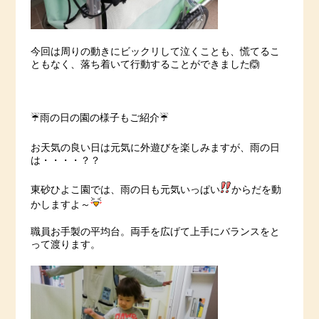
今回は周りの動きにビックリして泣くことも、慌てるこ
ともなく、落ち着いて行動することができました🙆
☔️雨の日の園の様子もご紹介☔️
お天気の良い日は元気に外遊びを楽しみますが、雨の日
は・・・・？？
東砂ひよこ園では、雨の日も元気いっぱい
からだを動
かしますよ～
職員お手製の平均台。両手を広げて上手にバランスをと
って渡ります。