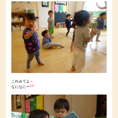
これみてよ～
なになにー