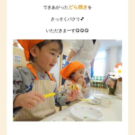
どら焼き
できあがった
を
さっそくパクリ💕
いただきまーす😋😋😋