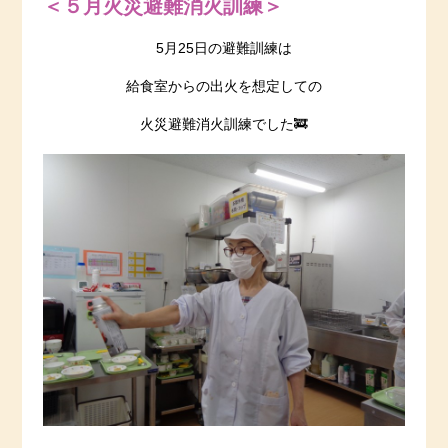
＜５月火災避難消火訓練＞
5月25日の避難訓練は
給食室からの出火を想定しての
火災避難消火訓練でした🚒