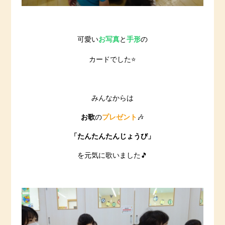
可愛い
お写真
と
手形
の
カードでした⭐️
みんなからは
お歌
の
プレゼント
🎶
「たんたんたんじょうび」
を元気に歌いました🎵