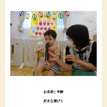
お名前
と
年齢
好きな遊び
を