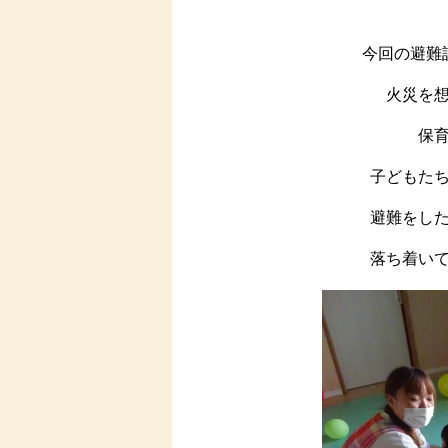
今回の避難
火災を
保
子どもた
避難をし
落ち着いて