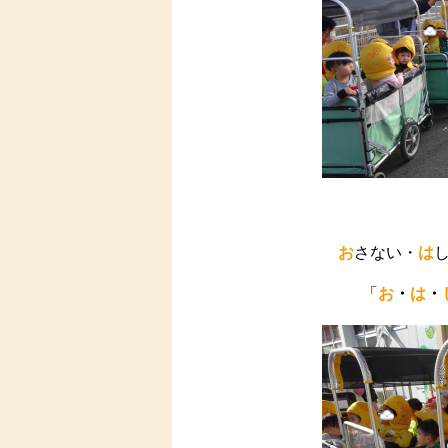
お
さない・
は
「
お
・
は
・