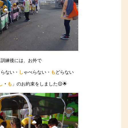
訓練後には、お外で
しらない・
し
ゃべらない・
も
どらない
し
・
も
」のお約束をしました😌🌟