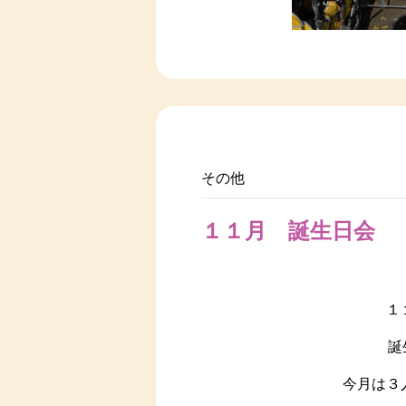
その他
１１月 誕生日会
１
誕
今月は３