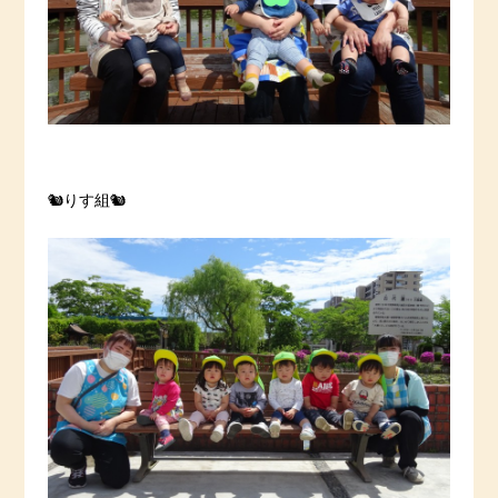
🐿りす組🐿