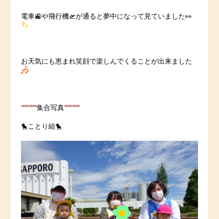
電車🚉や飛行機🛫が通ると夢中になって見ていました👀
お天気にも恵まれ笑顔で楽しんでくることが出来ました
集合写真
🐤ことり組🐤