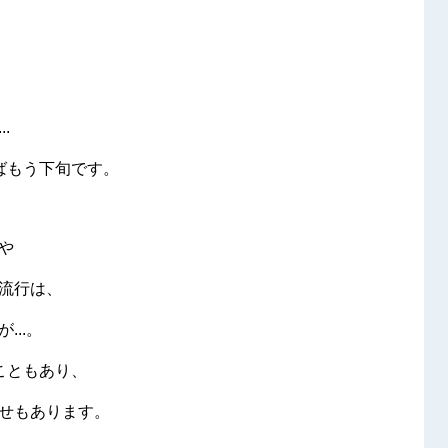
.
ばもう下旬です。
や
流行は、
..。
こともあり、
せもあります。