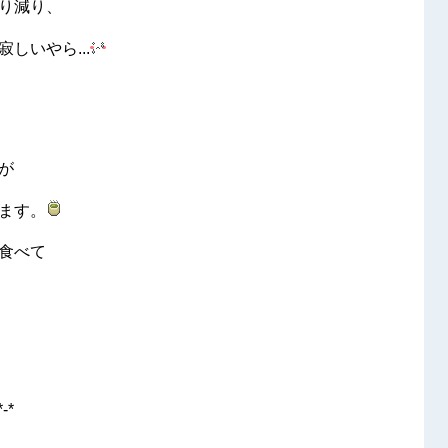
り減り、
しいやら...
が
ます。
食べて
-*