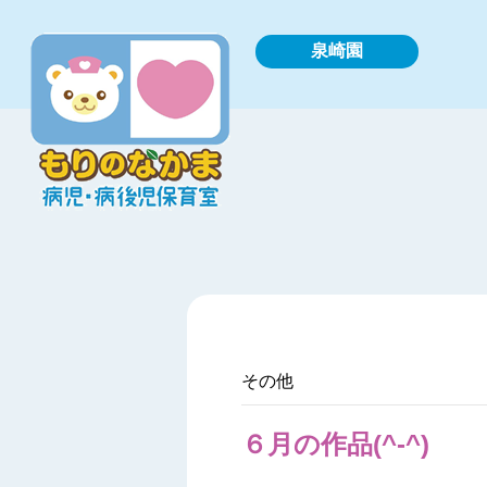
泉崎園
その他
６月の作品(^-^)