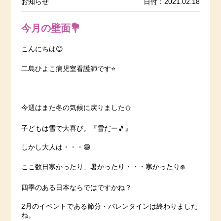
お知らせ
日付：2021.02.18
今月の壁面💐
こんにちは😊
二島ひよこ病児室看護師です⭐️
今週はまた冬の気候に戻りました⛄️
子どもは雪で大喜び。『雪だー🎵』
しかし大人は・・・😅
ここ数日寒かったり、暑かったり・・・寒かったり❄️
四季のある日本ならではですかね？
2月のイベントである節分・バレンタインは終わりました
ね。