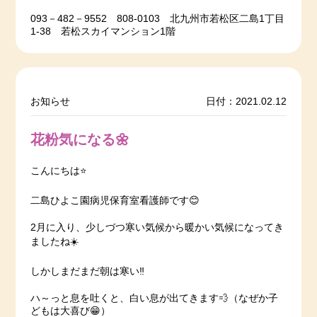
093－482－9552 808‐0103 北九州市若松区二島1丁目
1‐38 若松スカイマンション1階
お知らせ
日付：2021.02.12
花粉気になる🌼
こんにちは⭐️
二島ひよこ園病児保育室看護師です😊
2月に入り、少しづつ寒い気候から暖かい気候になってき
ましたね☀️
しかしまだまだ朝は寒い‼
ハ～っと息を吐くと、白い息が出てきます💨（なぜか子
どもは大喜び😁）