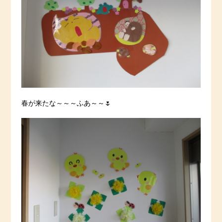
春が来たな～～～ふあ～～🌷