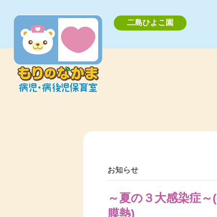
二島ひよこ園
お知らせ
～夏の３大感染症～(
膜熱)