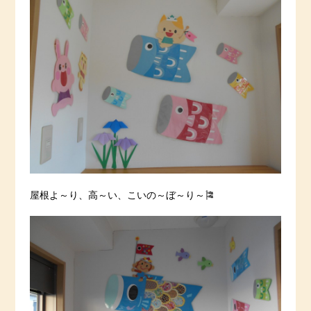
屋根よ～り、高～い、こいの～ぼ～り～🎏