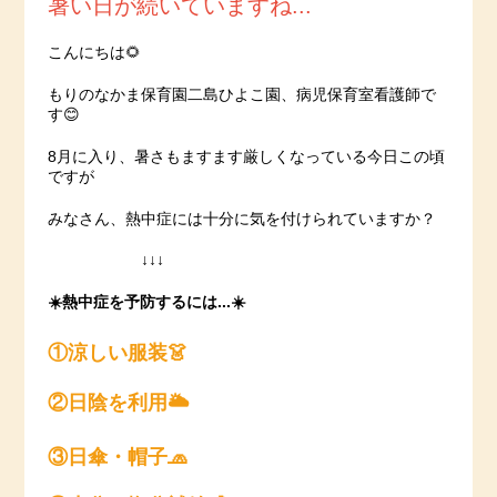
暑い日が続いていますね...
こんにちは🌻
もりのなかま保育園二島ひよこ園、病児保育室看護師で
す😊
8月に入り、暑さもますます厳しくなっている今日この頃
ですが
みなさん、熱中症には十分に気を付けられていますか？
↓↓↓
☀️熱中症を予防するには...☀️
①涼しい服装👗
②日陰を利用🌥
③日傘・帽子🧢