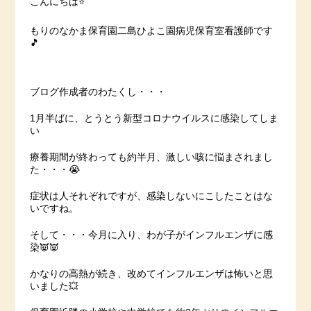
こんにちは⭐️
もりのなかま保育園二島ひよこ園病児保育室看護師です
🎵
ブログ作成者のわたくし・・・
1月半ばに、とうとう新型コロナウイルスに感染してしま
い
療養期間が終わっても約半月、激しい咳に悩まされまし
た・・・😭
症状は人それぞれですが、感染しないにこしたことはな
いですね。
そして・・・今月に入り、わが子がインフルエンザに感
染👿👿
かなりの高熱が続き、改めてインフルエンザは怖いと思
いました💥