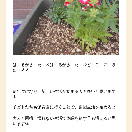
は～るがき～た～🎶は～るがき～た～🎶ど～こ～に～き
た～💕🎵
新年度になり、新しい生活が始まる人も多いと思います
🌷
子どもたちも保育園に行くことで、集団生活を始めると
大人と同様、慣れない生活で体調を崩す子も増えると思
います💦