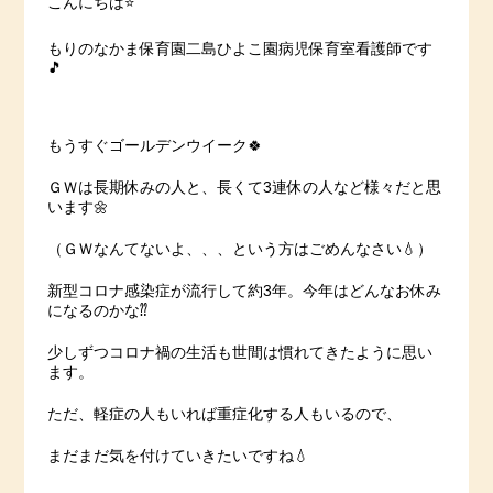
こんにちは⭐️
もりのなかま保育園二島ひよこ園病児保育室看護師です
🎵
もうすぐゴールデンウイーク🍀
ＧＷは長期休みの人と、長くて3連休の人など様々だと思
います🌼
（ＧＷなんてないよ、、、という方はごめんなさい💧）
新型コロナ感染症が流行して約3年。今年はどんなお休み
になるのかな⁇
少しずつコロナ禍の生活も世間は慣れてきたように思い
ます。
ただ、軽症の人もいれば重症化する人もいるので、
まだまだ気を付けていきたいですね💧