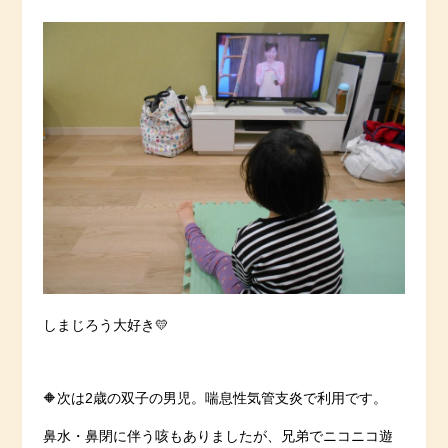
しまじろう大好き💛
🔶次は2歳の双子の男児。喘息性気管支炎で利用です。
鼻水・鼻閉に伴う咳もありましたが、兄弟でニコニコ遊