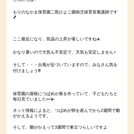
もりのなかま保育園二島ひよこ園病児保育室看護師です
🎵
ここ最近になり、気温の上昇が著しいですね☀️
かなり暑いので大気も不安定で、天気も安定しません⚡️
そして・・・台風が近づいていますので、みなさん気を
付けましょう❗️❗️
保育園の屋根につばめが巣を作っていて、子どもたちと
毎日見ていました👀💫
ネット情報によると、つばめが卵を産んでから2週間で雛
がかえるようです。
そして、雛がかえって3週間で巣立つらしいですよ