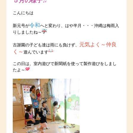
５月の様子♫
こんにちは
令和
新元号が
へと変わり、はや半月・・・沖縄は梅雨入
りしましたね～
元気よく～仲良
古謝園の子ども達は雨にも負けず、
く～
遊んでいます
この日は、室内遊びで新聞紙を使って製作遊びをしまし
たよ～