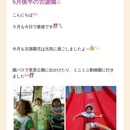
5月後半の古謝園♫
こんにちは
５月も今日で最後です
今月も古謝園児は元気に過ごしましたよ～
園バスで美里公園に出かけたり、ミニミニ動物園に行き
ました