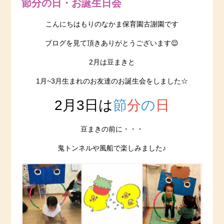
節分の日・お誕生日会
こんにちはもりのなかま保育園古謝園です
ブログを見て頂きありがとうございます😌
2月は豆まきと
1月~3月生まれのお友達のお誕生会をしました☆
2月3日は
節
分
の
日
豆まきの前に・・・
鬼トンネルや風船で楽しみました♪