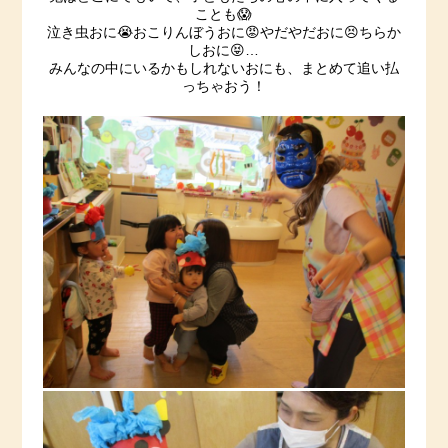
ことも😱
泣き虫おに😭おこりんぼうおに😡やだやだおに😣ちらか
しおに😝…
みんなの中にいるかもしれないおにも、まとめて追い払
っちゃおう！