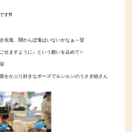
❗️❗️
き虫鬼、聞かんぼ鬼はいないかなぁ～👹
ごせますように』という願いを込めて✨

面をかぶり好きなポーズでルンルンのうさぎ組さん