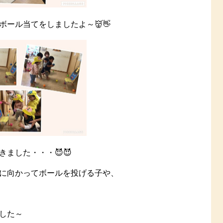
ール当てをしましたよ～👹👋
ました・・・😈😈
に向かってボールを投げる子や、
した～