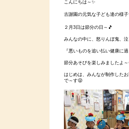
こんにちは～✨
古謝園の元気な子ども達の様子です
２月3日は節分の日～🎵
みんなの中に、怒りんぼ鬼、泣
『悪いものを追い払い健康に過
節分あそびを楽しみましたよ～
はじめは、みんなが制作したお
で～す😜