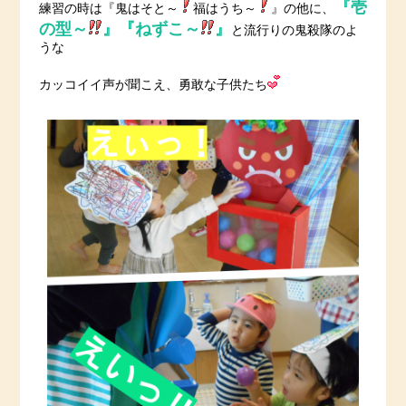
『壱
練習の時は『鬼はそと～
福はうち～
』の他に、
の型～
』『ねずこ～
』
と流行りの鬼殺隊のよ
うな
カッコイイ声が聞こえ、勇敢な子供たち