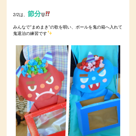
節分
2/2は、
👹
みんなで”まめまき”の歌を唄い、ボールを鬼の箱へ入れて
鬼退治の練習です