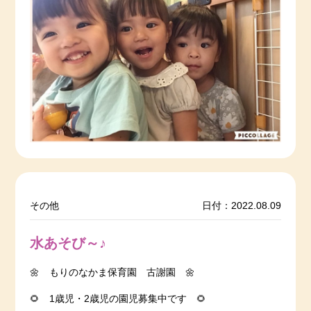
その他
日付：2022.08.09
水あそび～♪
🌼 もりのなかま保育園 古謝園 🌼
🌻 1歳児・2歳児の園児募集中です 🌻