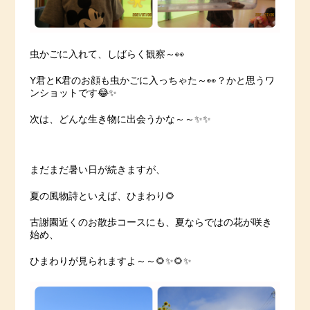
虫かごに入れて、しばらく観察～👀
Y君とK君のお顔も虫かごに入っちゃた～👀？かと思うワ
ンショットです😂✨
次は、どんな生き物に出会うかな～～✨✨
まだまだ暑い日が続きますが、
夏の風物詩といえば、ひまわり🌻
古謝園近くのお散歩コースにも、夏ならではの花が咲き
始め、
ひまわりが見られますよ～～🌻✨🌻✨