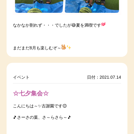
なかなか割れず・・・でしたが😅夏を満喫です
まだまだ8月も楽しむぞ～
イベント
日付：2021.07.14
☆七夕集会☆
こんにちは～✨古謝園です😊
🎵さーさの葉、さ～らさら～🎵