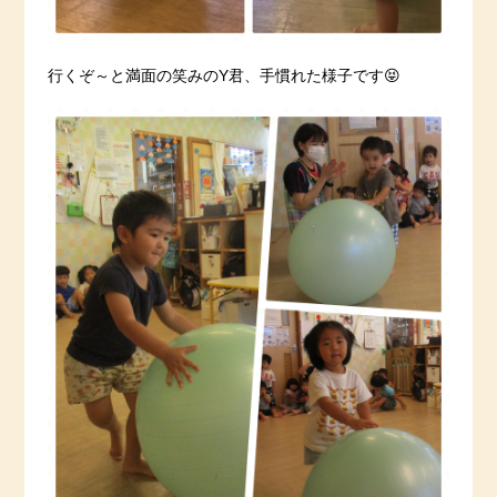
行くぞ～と満面の笑みのY君、手慣れた様子です😝