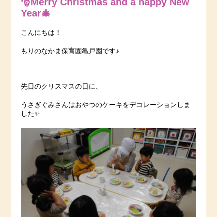
🎅Merry Christmas and a happy New
Year🎄
こんにちは！
もりのなかま保育園亀戸園です♪
先日のクリスマスの日に、
うさぎぐみさんはおやつのケーキをデコレーションしま
した✨