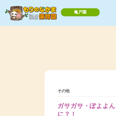
亀戸園
その他
ガサガサ・ぽよよん
に？！