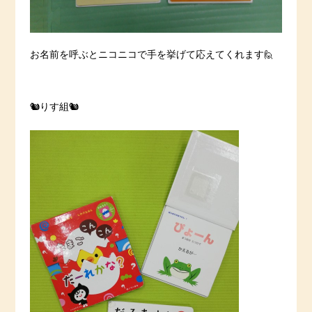
お名前を呼ぶとニコニコで手を挙げて応えてくれます🙋
🐿りす組🐿