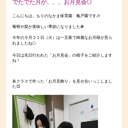
でたでた月が、、、お月見会🌕
こんにちは。もりのなかま保育園 亀戸園です🎶
葡萄や梨が美味しい季節になりました🍇
今年の９月２１日（火）は一五夜で綺麗なお月様が見ら
れましたね🌕
今日は先日行われた「お月見会」の様子をご紹介します
ね！
各クラスで作った「お月見飾り」を見せ合いっこしまし
た😊