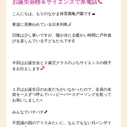
お誕生会🎂＆サイエンスで糸電話📞
こんにちは。もりのなかま保育園亀戸園です🐢
寒波に見舞われている日本列島🗾
日陰は少し寒いですが、陽が当たる暖かい時間に戸外遊
びを楽しんでいる子どもたちです✌️
今回はお誕生会と２歳児クラスのぷちサイエンスの様子
をお伝えします
１月はお誕生日のお友だちがいなかったので、全員の名
前を一人ずつ呼んでハッピーバースデーソングを歌って
お祝いしました⭐️
みんなでパチパチ💕
不思議の国のアリスみたいに、なんでもない日バンザイ